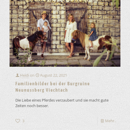
Heidi
on
August 22, 2021
Familienbilder bei der Burgruine
Neunussberg Viechtach
Die Liebe eines Pferdes verzaubert und sie macht gute
Zeiten noch besser.
3
Mehr..