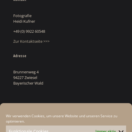
Fotografie
Heidi Kufner
+49 (0) 9922 60548
Zur Kontaktseite >>>
Adresse
Brunnenweg 4
94227 Zwiesel
Bayerischer Wald
Rechtliches
Wir verwenden Cookies, um unsere Website und unseren Service zu
Datenschutz
optimieren.
Cookie-Hinweis
Funktionale Cookies
Immer aktiv