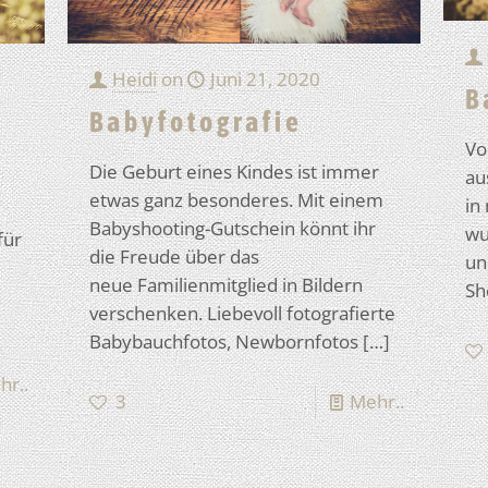
Heidi
on
Juni 21, 2020
B
Babyfotografie
Vo
Die Geburt eines Kindes ist immer
au
etwas ganz besonderes. Mit einem
in
Babyshooting-Gutschein könnt ihr
wu
für
die Freude über das
un
neue Familienmitglied in Bildern
Sh
verschenken. Liebevoll fotografierte
Babybauchfotos, Newbornfotos
[…]
hr..
3
Mehr..