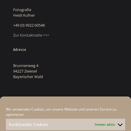
Fotografie
Heidi Kufner
+49 (0) 9922 60548
Zur Kontaktseite >>>
Adresse
Brunnenweg 4
94227 Zwiesel
Bayerischer Wald
Rechtliches
Wir verwenden Cookies, um unsere Website und unseren Service zu
Datenschutz
optimieren.
Cookie-Hinweis
Funktionale Cookies
Immer aktiv