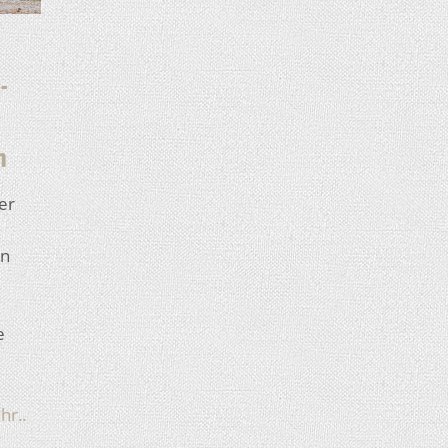
-
n
er
in
e
hr..