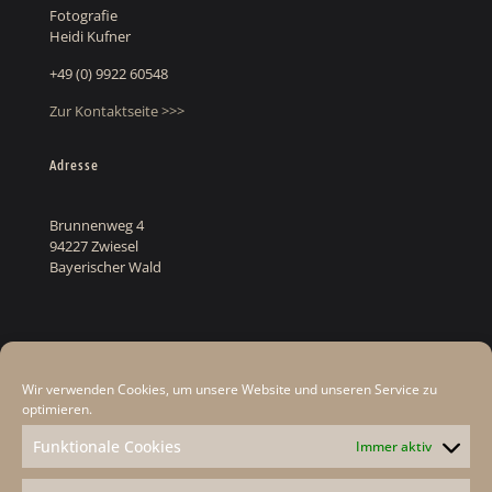
Fotografie
Heidi Kufner
+49 (0) 9922 60548
Zur Kontaktseite >>>
Adresse
Brunnenweg 4
94227 Zwiesel
Bayerischer Wald
Rechtliches
Wir verwenden Cookies, um unsere Website und unseren Service zu
Datenschutz
optimieren.
Cookie-Hinweis
Funktionale Cookies
Immer aktiv
Impressum