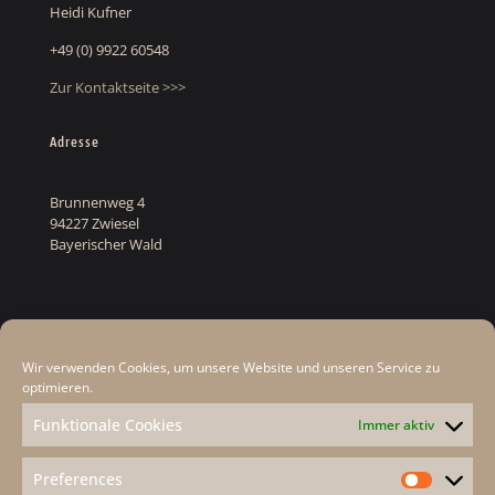
Heidi Kufner
+49 (0) 9922 60548
Zur Kontaktseite >>>
Adresse
Brunnenweg 4
94227 Zwiesel
Bayerischer Wald
Rechtliches
Wir verwenden Cookies, um unsere Website und unseren Service zu
Datenschutz
optimieren.
Cookie-Hinweis
Funktionale Cookies
Immer aktiv
Impressum
Preferences