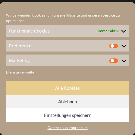
Rechtliches
Wir verwenden Cookies, um unsere Website und unseren Service zu
Datenschutz
optimieren.
Cookie-Hinweis
Funktionale Cookies
Immer aktiv
Impressum
Preferences
Kontakt
Marketing
Dienste verwalten
Alle Cookies
Ablehnen
© 2025 Fotografie Heidi Kufner in Zwiesel • Realisierung
werbestoff.de
Einstellungen speichern
Datenschutz
Impressum