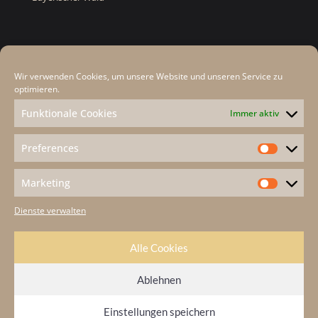
Rechtliches
Wir verwenden Cookies, um unsere Website und unseren Service zu
Datenschutz
optimieren.
Cookie-Hinweis
Funktionale Cookies
Immer aktiv
Impressum
Preferences
Kontakt
Marketing
Dienste verwalten
Alle Cookies
Ablehnen
© 2025 Fotografie Heidi Kufner in Zwiesel • Realisierung
werbestoff.de
Einstellungen speichern